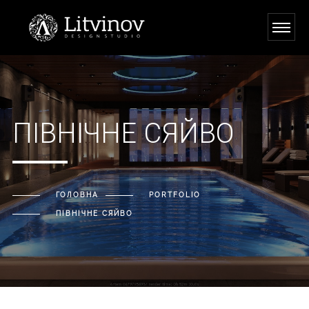
Потрібна допомога?
Залишай свої контакти, ми перетелефонуємо!
ПІВНІЧНЕ СЯЙВО
ГОЛОВНА
PORTFOLIO
ПІВНІЧНЕ СЯЙВО
Надіслати